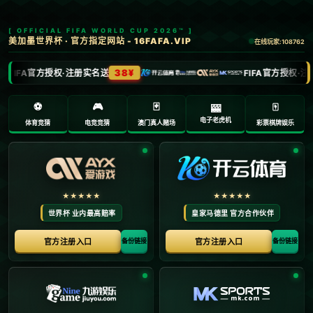
[ OFFICIAL FIFA WORLD CUP 2026™ ]
美加墨世界杯 · 官方指定网站 - 16FAFA.VIP
在线玩家:
108762
38¥
FIFA官方授权·注册实名送
FIFA官方授权·注
⚽️
🎮
🃏
🀄️
🎰
电子老虎机
体育竞猜
电竞竞猜
澳门真人赌场
彩票棋牌娱乐
★★★★★
★★★★★
世界杯 业内最高赔率
皇家马德里 官方合作伙伴
官方注册入口
官方注册入口
备份链接
备份链接