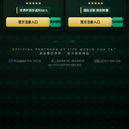
★★★★★
★★★★★
世界杯首存返利68%
国际足联 授权转播
官方注册入口
官方注册入口
备份链接
备份链接
直播平台 ：58261·me
访问
OFFICIAL PARTNERS OF FIFA WORLD CUP 26™
美加墨世界杯 · 官方指定网站
FIFA 2026
REAL MADRID
AC MILAN
INTER MILAN