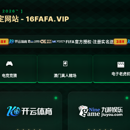
 2026™ ]
站 - 16FAFA.VIP
FIFA官方授权·注册实名送
38¥
🎮
🃏
🎰
电子老虎
电竞竞猜
澳门真人赌场