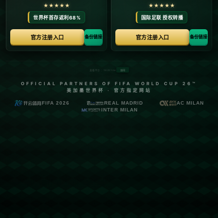
★★★★★
★★★★★
世界杯首存返利68%
国际足联 授权转播
官方注册入口
官方注册入口
备份链接
备份链接
直播平台 ：58261·me
访问
OFFICIAL PARTNERS OF FIFA WORLD CUP 26™
美加墨世界杯 · 官方指定网站
FIFA 2026
REAL MADRID
AC MILAN
INTER MILAN