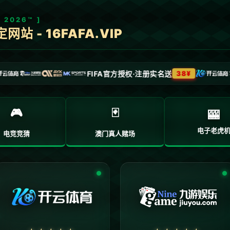
 2026™ ]
站 - 16FAFA.VIP
FIFA官方授权·注册实名送
38¥
🎮
🃏
🎰
电子老虎
电竞竞猜
澳门真人赌场