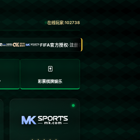
102738
在线玩家:
FIFA官方授权·注册实名送
38¥
🀄️
机
彩票棋牌娱乐